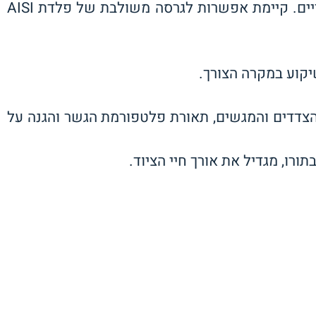
עמידות גבוהה בפני קורוזיה: גרדי הבוצה עשויים פלדת אל-חלד AISI 304 עם שימוש בחומרים פולימריים. קיימת אפשרות לגרסה משולבת של פלדת AISI
יקוע במקרה הצורך.
צדדים והמגשים, תאורת פלטפורמת הגשר והגנה על
רו, מגדיל את אורך חיי הציוד.