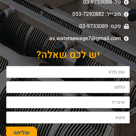
טל: 03-9733088
מובייל: 053-7292882
פקס: 03-9733089
as.watersewage7@gmail.com
יש לכם שאלה?
שליחה