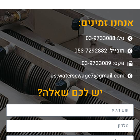
אנחנו זמינים:
טל: 03-9733088
מובייל: 053-7292882
פקס: 03-9733089
as.watersewage7@gmail.com
יש לכם שאלה?