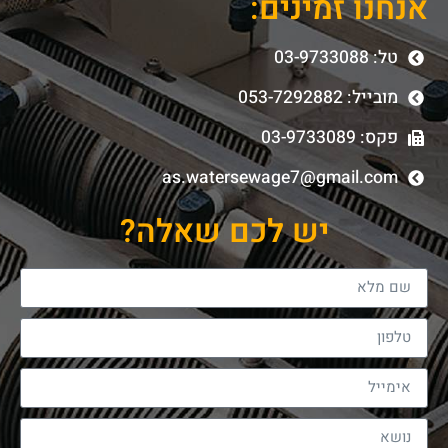
אנחנו זמינים:
טל: 03-9733088
מובייל: 053-7292882
פקס: 03-9733089
as.watersewage7@gmail.com
יש לכם שאלה?